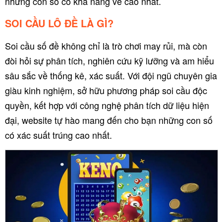
những con số có khả năng về cao nhất.
SOI CẦU LÔ ĐỀ LÀ GÌ?
Soi cầu số đề không chỉ là trò chơi may rủi, mà còn
đòi hỏi sự phân tích, nghiên cứu kỹ lưỡng và am hiểu
sâu sắc về thống kê, xác suất. Với đội ngũ chuyên gia
giàu kinh nghiệm, sở hữu phương pháp soi cầu độc
quyền, kết hợp với công nghệ phân tích dữ liệu hiện
đại, website tự hào mang đến cho bạn những con số
có xác suất trúng cao nhất.